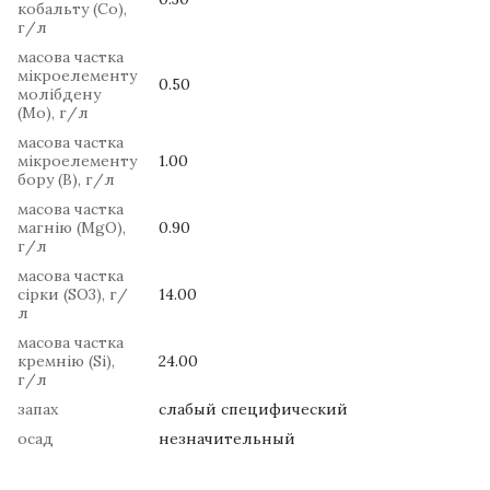
кобальту (Co),
г/л
масова частка
мікроелементу
0.50
молібдену
(Mo), г/л
масова частка
мікроелементу
1.00
бору (B), г/л
масова частка
магнію (MgO),
0.90
г/л
масова частка
сірки (SO3), г/
14.00
л
масова частка
кремнію (Si),
24.00
г/л
запах
слабый специфический
осад
незначительный