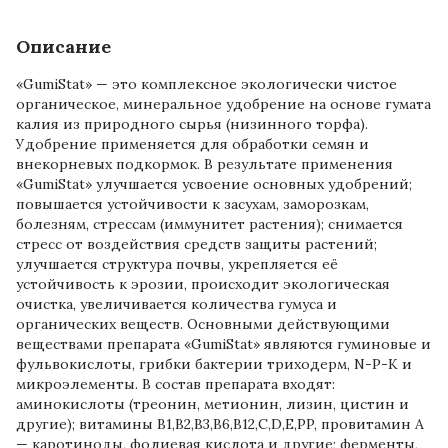
Описание
«GumiStat» — это комплексное экологически чистое
органическое, минеральное удобрение на основе гумата
калия из природного сырья (низинного торфа).
Удобрение применяется для обработки семян и
внекорневых подкормок. В результате применения
«GumiStat» улучшается усвоение основных удобрений;
повышается устойчивости к засухам, заморозкам,
болезням, стрессам (иммунитет растения); снимается
стресс от воздействия средств защиты растений;
улучшается структура почвы, укрепляется её
устойчивость к эрозии, происходит экологическая
очистка, увеличивается количества гумуса и
органических веществ. Основными действующими
веществами препарата «GumiStat» являются гуминовые и
фульвокислоты, грибки бактерии триходерм, N-P-K и
микроэлементы. В состав препарата входят:
аминокислоты (треонин, метионин, лизин, цистин и
другие); витамины В1,В2,В3,В6,В12,C,D,E,PP, провитамин А
— каротиноды, фолиевая кислота и другие; ферменты,