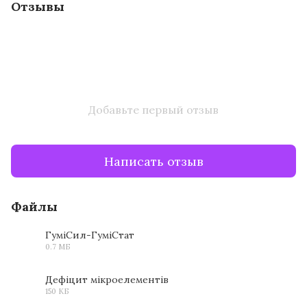
Отзывы
Добавьте первый отзыв
Написать отзыв
Файлы
ГуміCил-ГуміСтат
0.7 МБ
PDF
Дефіцит мікроелементів
150 КБ
JPG