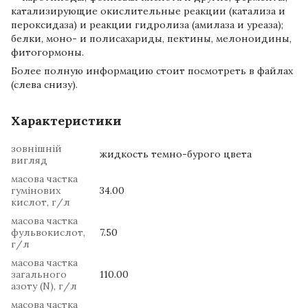
катализирующие окислительные реакции (катализа и
пероксидаза) и реакции гидролиза (амилаза и уреаза);
белки, моно- и полисахариды, пектины, мелоноидины,
фитогормоны.
Более полную информацию стоит посмотреть в файлах
(слева снизу).
Характеристики
зовнішній
жидкость темно-бурого цвета
вигляд
масова частка
гумінових
34.00
кислот, г/л
масова частка
фульвокислот,
7.50
г/л
масова частка
загального
110.00
азоту (N), г/л
масова частка