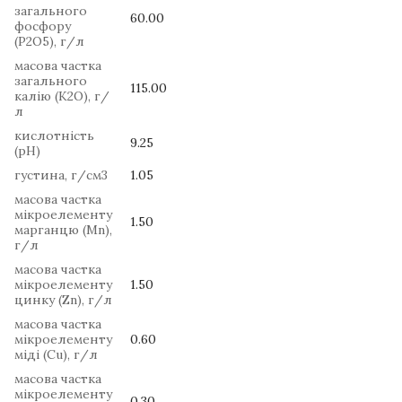
загального
60.00
фосфору
(P2O5), г/л
масова частка
загального
115.00
калію (K2O), г/
л
кислотність
9.25
(pH)
густина, г/см3
1.05
масова частка
мікроелементу
1.50
марганцю (Mn),
г/л
масова частка
мікроелементу
1.50
цинку (Zn), г/л
масова частка
мікроелементу
0.60
міді (Cu), г/л
масова частка
мікроелементу
0.30